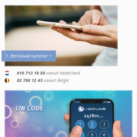
1. Bel lokaal nummer +
010 713 18 50
vanuit Nederland
02 788 12 43
vanuit België