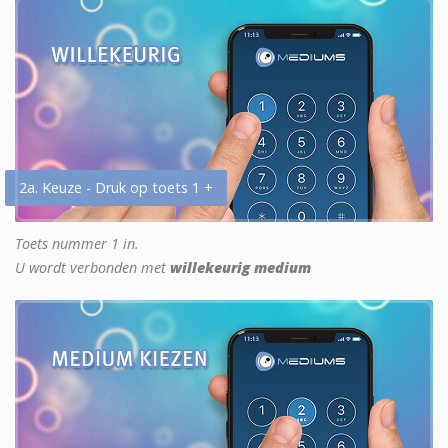
2a. Keuze - Druk op toets 1 +
Toets nummer 1 in.
U wordt verbonden met
willekeurig medium