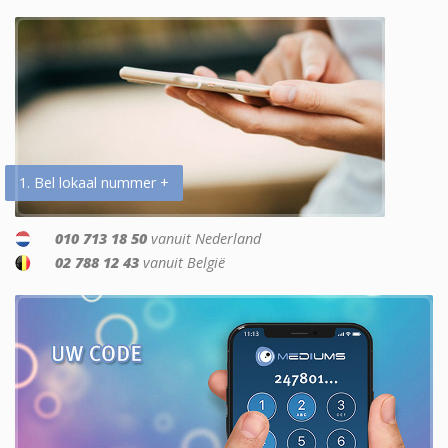
1. Bel lokaal nummer +
010 713 18 50
vanuit Nederland
02 788 12 43
vanuit België