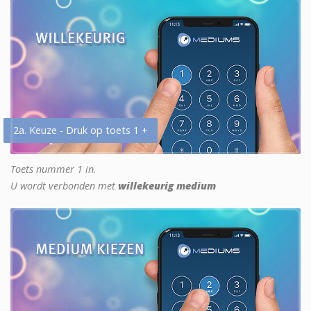
2a. Keuze - Druk op toets 1 +
Toets nummer 1 in.
U wordt verbonden met
willekeurig medium