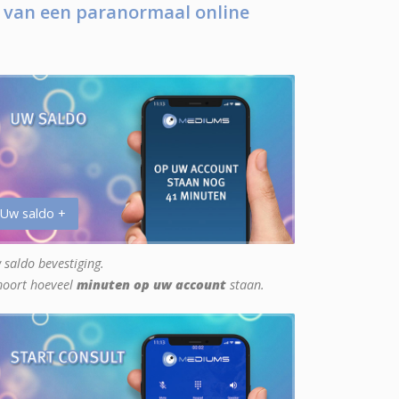
 van een paranormaal online
 Uw saldo +
 saldo bevestiging.
hoort hoeveel
minuten op uw account
staan.