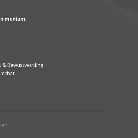
en medium
.
ht & Bewustwording
umchat
den