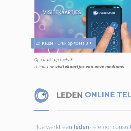
2c. Keuze - Druk op toets 3 +
Of u drukt op toets 3.
U hoort de
visitekaartjes van onze mediums
LEDEN
ONLINE TE
Hoe werkt een
leden
-telefoonconsult