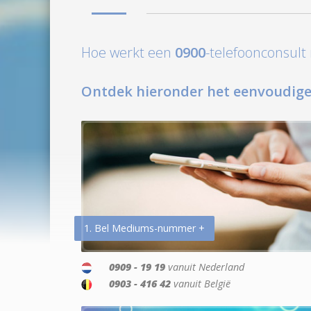
Hoe werkt een
0900
-telefoonconsul
Ontdek hieronder het eenvoudige
1. Bel Mediums-nummer +
0909 - 19 19
vanuit Nederland
0903 - 416 42
vanuit België