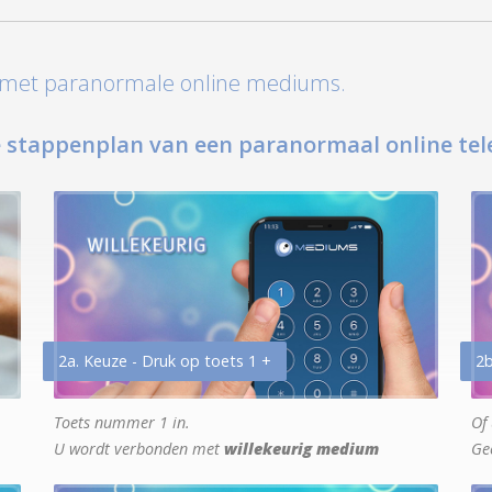
t met paranormale online mediums.
 stappenplan van een paranormaal online tel
2a. Keuze - Druk op toets 1 +
2b
Toets nummer 1 in.
Of 
U wordt verbonden met
willekeurig medium
Ge