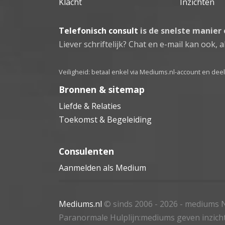
Klacht
Inzichten
Telefonisch consult
is de snelste manier
Liever schriftelijk? Chat en e-mail kan ook, al
Veiligheid: betaal enkel via Mediums.nl-account en de
Bronnen & sitemap
Liefde & Relaties
Toekomst & Begeleiding
Consulenten
Aanmelden als Medium
Mediums.nl
© sinds 2006 - 2026
- mediums N
Paranormale Hulplijn:mediums geven inzich