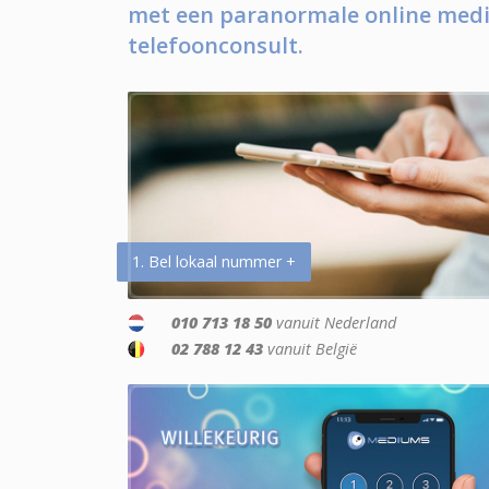
met een paranormale online medi
telefoonconsult.
1. Bel lokaal nummer +
010 713 18 50
vanuit Nederland
02 788 12 43
vanuit België