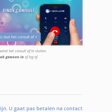
 U sluit het consult af +
enst het consult af te sluiten.
ak gewoon in
of leg af.
ijn. U gaat pas betalen na contact