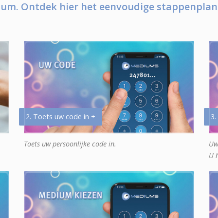
um. Ontdek hier het eenvoudige stappenplan
2. Toets uw code in +
3.
Toets uw persoonlijke code in.
Uw
U 