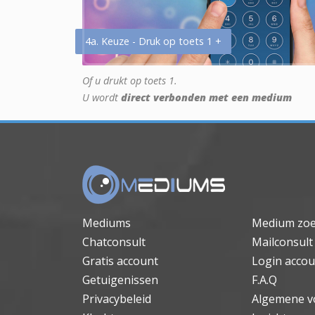
4a. Keuze - Druk op toets 1 +
Of u drukt op toets 1.
U wordt
direct verbonden met een medium
Mediums
Medium zo
Chatconsult
Mailconsult
Gratis account
Login accou
Getuigenissen
F.A.Q
Privacybeleid
Algemene v