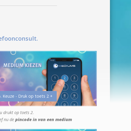
efoonconsult.
. Keuze - Druk op toets 2 +
u drukt op toets 2.
ef nu de
pincode in van een medium