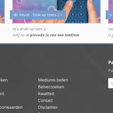
4b. Keuze - Druk op toets 2 +
5.
Of u drukt op toets 2.
Uw
Geef nu de
pincode in van een medium
U 
P
Pa
eken
Mediums bellen
Uw
Belverzoeken
nt
Kwaliteit
Contact
oorwaarden
Disclaimer