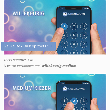
2a. Keuze - Druk op toets 1 +
Toets nummer 1 in.
U wordt verbonden met
willekeurig medium