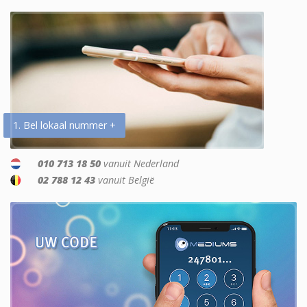
1. Bel lokaal nummer +
010 713 18 50
vanuit Nederland
02 788 12 43
vanuit België