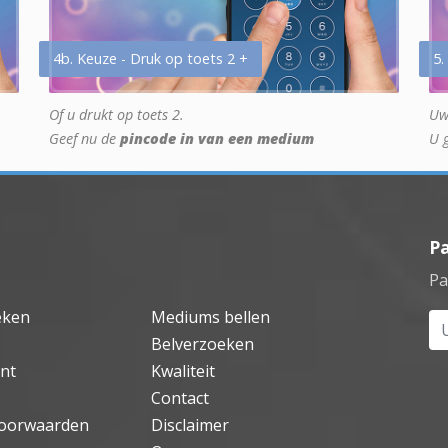
4b. Keuze - Druk op toets 2 +
5.
Of u drukt op toets 2.
Uw
Geef nu de
pincode in van een medium
U 
P
Pa
eken
Mediums bellen
Uw
Belverzoeken
nt
Kwaliteit
Contact
oorwaarden
Disclaimer