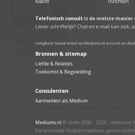
Klacht
Inzichten
Telefonisch consult
is de snelste manier
Liever schriftelijk? Chat en e-mail kan ook, al
Veiligheid: betaal enkel via Mediums.nl-account en de
Bronnen & sitemap
Liefde & Relaties
Toekomst & Begeleiding
Consulenten
Aanmelden als Medium
Mediums.nl
© sinds 2006 - 2026
- mediums N
Paranormale Hulplijn:mediums geven inzich