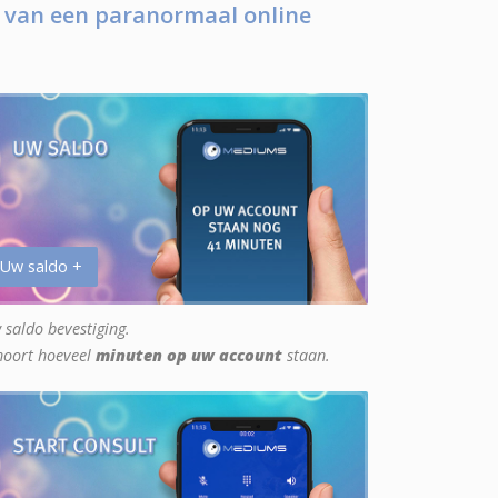
 van een paranormaal online
 Uw saldo +
 saldo bevestiging.
hoort hoeveel
minuten op uw account
staan.