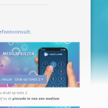
efoonconsult.
. Keuze - Druk op toets 2 +
u drukt op toets 2.
ef nu de
pincode in van een medium