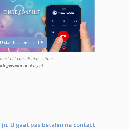
 U sluit het consult af +
enst het consult af te sluiten.
ak gewoon in
of leg af.
ijn. U gaat pas betalen na contact