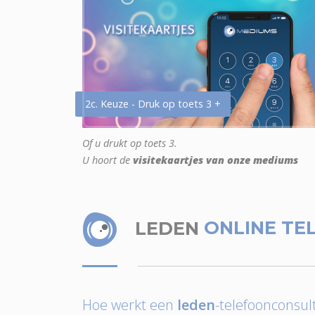
2c. Keuze - Druk op toets 3 +
Of u drukt op toets 3.
U hoort de
visitekaartjes van onze mediums
LEDEN
ONLINE TE
Hoe werkt een
leden
-telefoonconsult