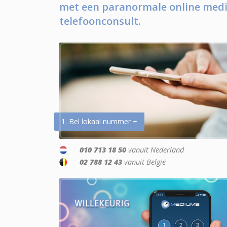
met een paranormale online medi
telefoonconsult.
1. Bel lokaal nummer +
010 713 18 50
vanuit Nederland
02 788 12 43
vanuit België