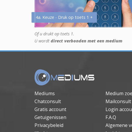
4a. Keuze - Druk op toets 1 +
Of u drukt op toets 1.
U wordt
direct verbonden met een medium
Mediums
Medium zo
Chatconsult
Mailconsult
Gratis account
Login accou
Getuigenissen
F.A.Q
Privacybeleid
Algemene v