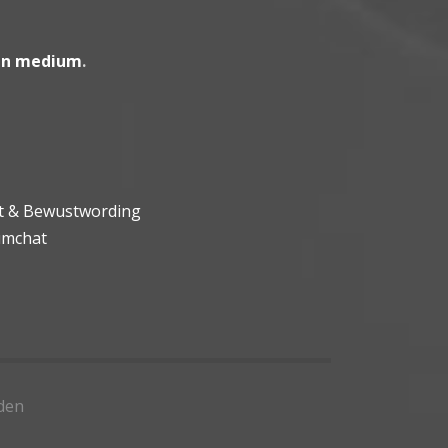
en medium
.
ht & Bewustwording
umchat
den