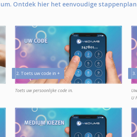
um. Ontdek hier het eenvoudige stappenplan
2. Toets uw code in +
3.
Toets uw persoonlijke code in.
Uw
U 