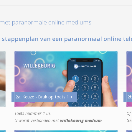
t met paranormale online mediums.
 stappenplan van een paranormaal online tel
2a. Keuze - Druk op toets 1 +
2b
Toets nummer 1 in.
Of 
U wordt verbonden met
willekeurig medium
Ge