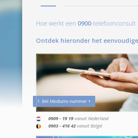
Hoe werkt een
0900
-telefoonconsul
Ontdek hieronder het eenvoudige
1. Bel Mediums-nummer +
0909 - 19 19
vanuit Nederland
0903 - 416 42
vanuit België