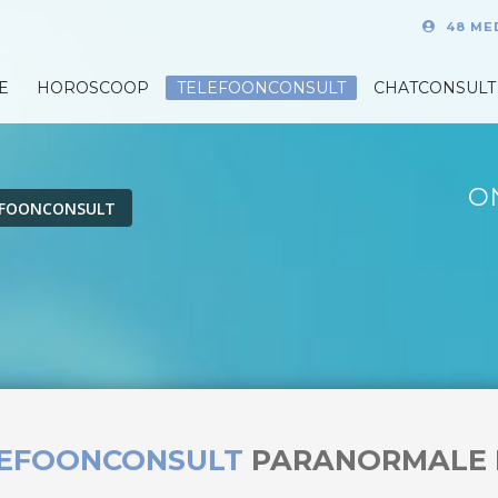
48 ME
E
HOROSCOOP
TELEFOONCONSULT
CHATCONSULT
O
EFOONCONSULT
LEFOONCONSULT
PARANORMALE 