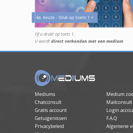
4a. Keuze - Druk op toets 1 +
Of u drukt op toets 1.
U wordt
direct verbonden met een medium
Mediums
Medium zo
Chatconsult
Mailconsult
Gratis account
Login accou
Getuigenissen
F.A.Q
Privacybeleid
Algemene v