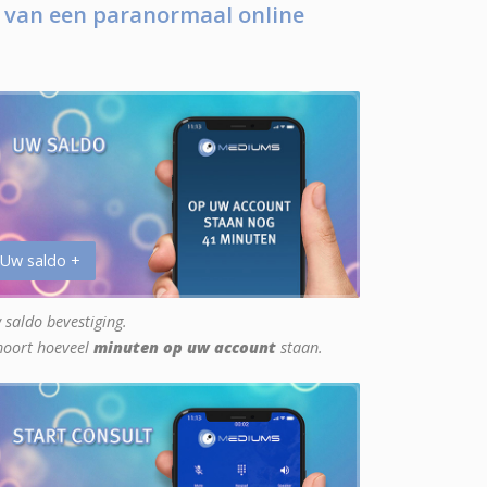
 van een paranormaal online
 Uw saldo +
 saldo bevestiging.
hoort hoeveel
minuten op uw account
staan.