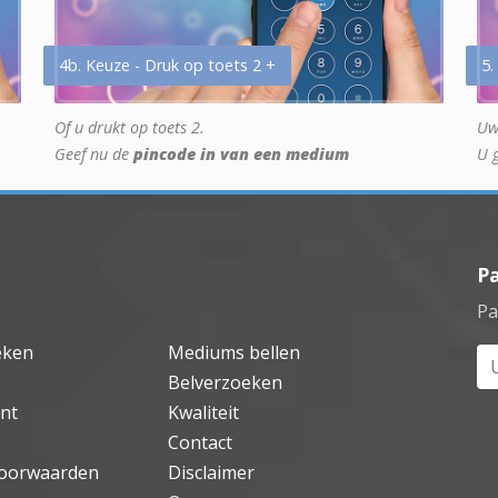
4b. Keuze - Druk op toets 2 +
5.
Of u drukt op toets 2.
Uw
Geef nu de
pincode in van een medium
U 
P
Pa
eken
Mediums bellen
Uw
Belverzoeken
nt
Kwaliteit
Contact
oorwaarden
Disclaimer