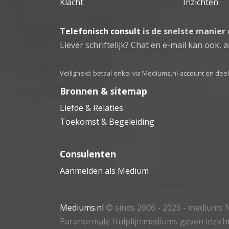
Klacht
Inzichten
Telefonisch consult
is de snelste manier
Liever schriftelijk? Chat en e-mail kan ook, al
Veiligheid: betaal enkel via Mediums.nl-account en de
Bronnen & sitemap
Liefde & Relaties
Toekomst & Begeleiding
Consulenten
Aanmelden als Medium
Mediums.nl
© sinds 2006 - 2026
- mediums N
Paranormale Hulplijn:mediums geven inzich