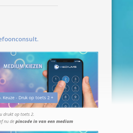
efoonconsult.
. Keuze - Druk op toets 2 +
u drukt op toets 2.
ef nu de
pincode in van een medium