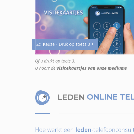
2c. Keuze - Druk op toets 3 +
Of u drukt op toets 3.
U hoort de
visitekaartjes van onze mediums
LEDEN
ONLINE TE
Hoe werkt een
leden
-telefoonconsult