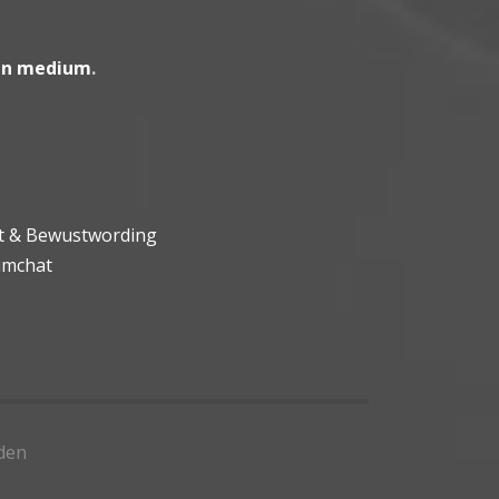
en medium
.
ht & Bewustwording
umchat
den