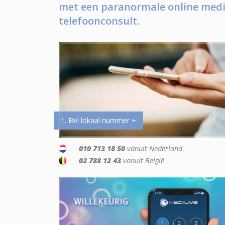
met een paranormale online medi
telefoonconsult.
1. Bel lokaal nummer +
010 713 18 50
vanuit Nederland
02 788 12 43
vanuit België