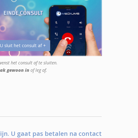
 U sluit het consult af +
enst het consult af te sluiten.
ak gewoon in
of leg af.
ijn. U gaat pas betalen na contact