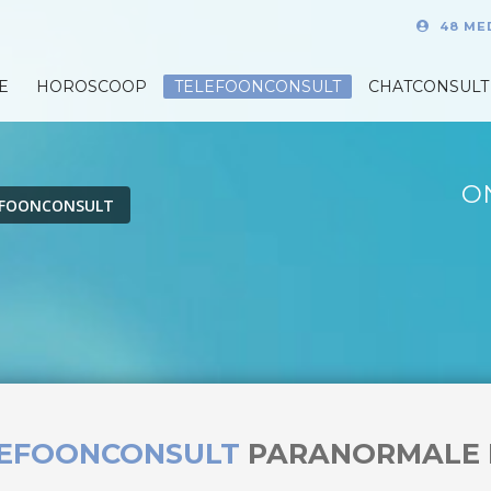
48 ME
E
HOROSCOOP
TELEFOONCONSULT
CHATCONSULT
O
EFOONCONSULT
LEFOONCONSULT
PARANORMALE 