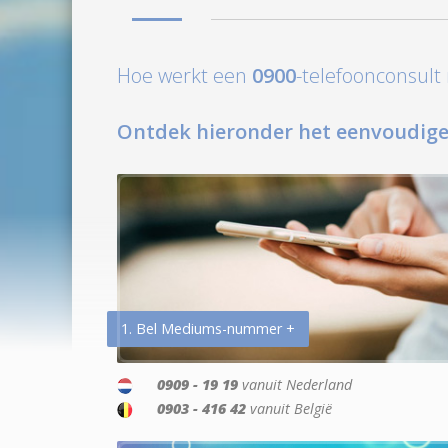
Hoe werkt een
0900
-telefoonconsul
Ontdek hieronder het eenvoudige
1. Bel Mediums-nummer +
0909 - 19 19
vanuit Nederland
0903 - 416 42
vanuit België