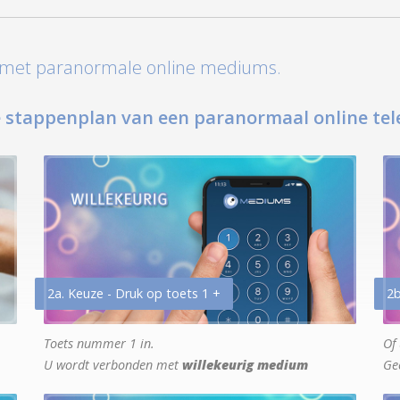
t met paranormale online mediums.
 stappenplan van een paranormaal online tel
2a. Keuze - Druk op toets 1 +
2b
Toets nummer 1 in.
Of 
U wordt verbonden met
willekeurig medium
Ge