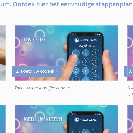
um. Ontdek hier het eenvoudige stappenplan
2. Toets uw code in +
3.
Toets uw persoonlijke code in.
Uw
U 